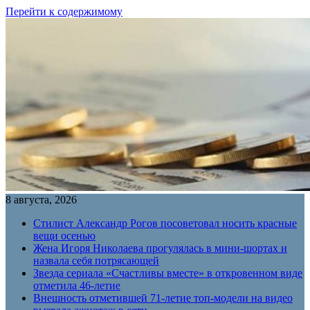
Перейти к содержимому
8 августа, 2026
Стилист Александр Рогов посоветовал носить красные
вещи осенью
Жена Игоря Николаева прогулялась в мини-шортах и
назвала себя потрясающей
Звезда сериала «Счастливы вместе» в откровенном виде
отметила 46-летие
Внешность отметившей 71-летие топ-модели на видео