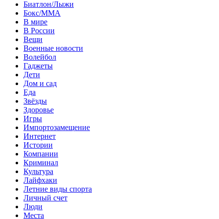
Биатлон/Лыжи
Бокс/MMA
В мире
В России
Вещи
Военные новости
Волейбол
Гаджеты
Дети
Дом и сад
Еда
Звёзды
Здоровье
Игры
Импортозамещение
Интернет
Истории
Компании
Криминал
Культура
Лайфхаки
Летние виды спорта
Личный счет
Люди
Места