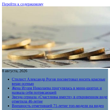
Перейти к содержимому
8 августа, 2026
Стилист Александр Рогов посоветовал носить красные
вещи осенью
Жена Игоря Николаева прогулялась в мини-шортах и
назвала себя потрясающей
Звезда сериала «Счастливы вместе» в откровенном виде
отметила 46-летие
Внешность отметившей 71-летие топ-модели на видео