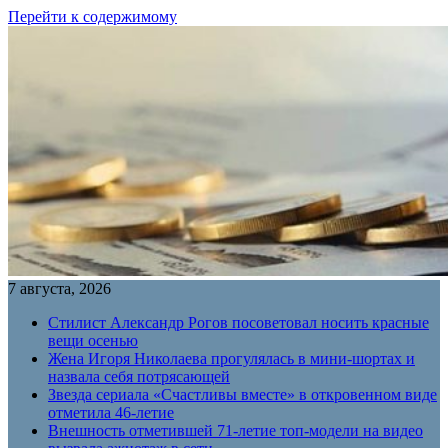
Перейти к содержимому
7 августа, 2026
Стилист Александр Рогов посоветовал носить красные
вещи осенью
Жена Игоря Николаева прогулялась в мини-шортах и
назвала себя потрясающей
Звезда сериала «Счастливы вместе» в откровенном виде
отметила 46-летие
Внешность отметившей 71-летие топ-модели на видео