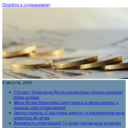
Перейти к содержимому
8 августа, 2026
Стилист Александр Рогов посоветовал носить красные
вещи осенью
Жена Игоря Николаева прогулялась в мини-шортах и
назвала себя потрясающей
Звезда сериала «Счастливы вместе» в откровенном виде
отметила 46-летие
Внешность отметившей 71-летие топ-модели на видео