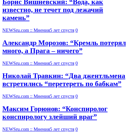
Борис Вишневский: “Вода, как
известно, не течет под лежачий
камень”
NEWSru.com :: Мнения
5 лет спустя
0
Александр Морозов: “Кремль потерял
много, а Прага – ничего”
NEWSru.com :: Мнения
5 лет спустя
0
Николай Травкин: “Два джентльмена
встретились “перетереть по бабкам”
NEWSru.com :: Мнения
5 лет спустя
0
Максим Горюнов: “Конспиролог
конспирологу злейший враг”
NEWSru.com :: Мнения
5 лет спустя
0