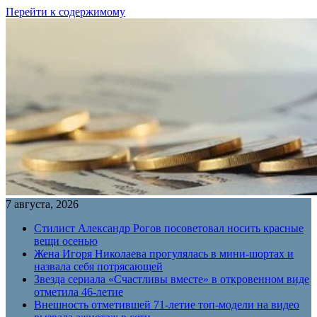
Перейти к содержимому
7 августа, 2026
Стилист Александр Рогов посоветовал носить красные
вещи осенью
Жена Игоря Николаева прогулялась в мини-шортах и
назвала себя потрясающей
Звезда сериала «Счастливы вместе» в откровенном виде
отметила 46-летие
Внешность отметившей 71-летие топ-модели на видео