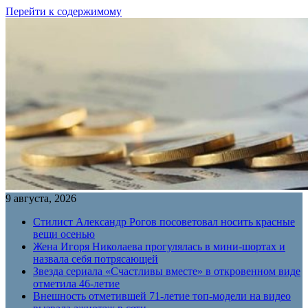
Перейти к содержимому
9 августа, 2026
Стилист Александр Рогов посоветовал носить красные
вещи осенью
Жена Игоря Николаева прогулялась в мини-шортах и
назвала себя потрясающей
Звезда сериала «Счастливы вместе» в откровенном виде
отметила 46-летие
Внешность отметившей 71-летие топ-модели на видео