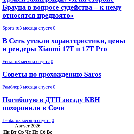
Брауна в вопросе судейства – к нему
относятся предвзято»
Sports.ru
3 месяца спустя
0
В Сеть утекли характеристики, цены
и рендеры Xiaomi 17T и 17T Pro
Ferra.ru
3 месяца спустя
0
Советы по прохождению Saros
Рамблер
3 месяца спустя
0
Погибшую в ДТП звезду КВН
похоронили в Сочи
Lenta.ru
3 месяца спустя
0
Август 2026
Пн
Вт
Ср
Чт
Пт
Сб
Вс