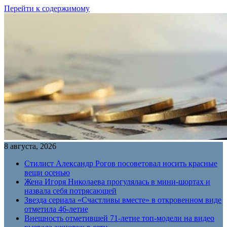
Перейти к содержимому
8 августа, 2026
Стилист Александр Рогов посоветовал носить красные
вещи осенью
Жена Игоря Николаева прогулялась в мини-шортах и
назвала себя потрясающей
Звезда сериала «Счастливы вместе» в откровенном виде
отметила 46-летие
Внешность отметившей 71-летие топ-модели на видео