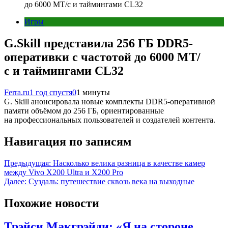
до 6000 МТ/с и таймингами CL32
Игры
G.Skill представила 256 ГБ DDR5-
оперативки с частотой до 6000 МТ/
с и таймингами CL32
Ferra.ru
1 год спустя
0
1 минуты
G. Skill анонсировала новые комплекты DDR5-оперативной
памяти объёмом до 256 ГБ, ориентированные
на профессиональных пользователей и создателей контента.
Навигация по записям
Предыдущая:
Насколько велика разница в качестве камер
между Vivo X200 Ultra и X200 Pro
Далее:
Суздаль: путешествие сквозь века на выходные
Похожие новости
Трэйси Макгрэйди: «Я на стороне