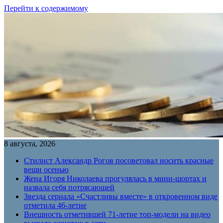
Перейти к содержимому
8 августа, 2026
Стилист Александр Рогов посоветовал носить красные
вещи осенью
Жена Игоря Николаева прогулялась в мини-шортах и
назвала себя потрясающей
Звезда сериала «Счастливы вместе» в откровенном виде
отметила 46-летие
Внешность отметившей 71-летие топ-модели на видео