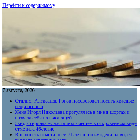
Перейти к содержимому
7 августа, 2026
Стилист Александр Рогов посоветовал носить красные
вещи осенью
Жена Игоря Николаева прогулялась в мини-шортах и
назвала себя потрясающей
Звезда сериала «Счастливы вместе» в откровенном виде
отметила 46-летие
Внешность отметившей 71-летие топ-модели на видео