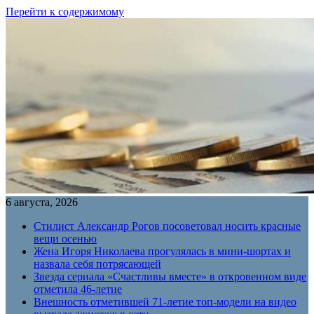
Перейти к содержимому
6 августа, 2026
Стилист Александр Рогов посоветовал носить красные
вещи осенью
Жена Игоря Николаева прогулялась в мини-шортах и
назвала себя потрясающей
Звезда сериала «Счастливы вместе» в откровенном виде
отметила 46-летие
Внешность отметившей 71-летие топ-модели на видео