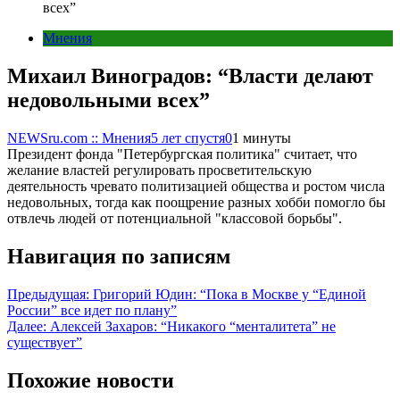
всех”
Мнения
Михаил Виноградов: “Власти делают
недовольными всех”
NEWSru.com :: Мнения
5 лет спустя
0
1 минуты
Президент фонда "Петербургская политика" считает, что
желание властей регулировать просветительскую
деятельность чревато политизацией общества и ростом числа
недовольных, тогда как поощрение разных хобби помогло бы
отвлечь людей от потенциальной "классовой борьбы".
Навигация по записям
Предыдущая:
Григорий Юдин: “Пока в Москве у “Единой
России” все идет по плану”
Далее:
Алексей Захаров: “Никакого “менталитета” не
существует”
Похожие новости