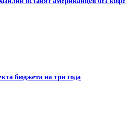
зилии оставят американцев без кофе
кта бюджета на три года