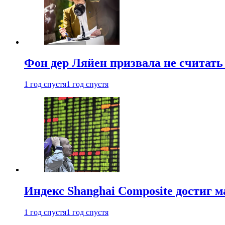
Фон дер Ляйен призвала не считат
1 год спустя
1 год спустя
Индекс Shanghai Composite достиг м
1 год спустя
1 год спустя