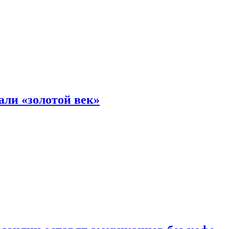
али «золотой век»