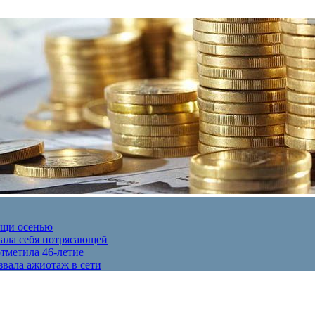
ещи осенью
вала себя потрясающей
отметила 46-летие
звала ажиотаж в сети