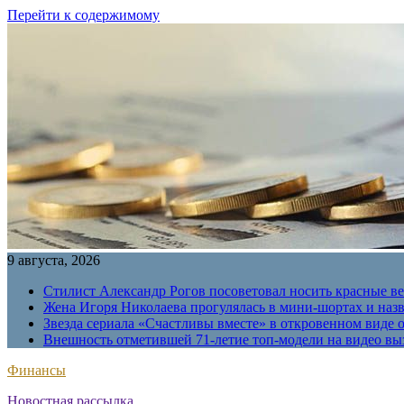
Перейти к содержимому
9 августа, 2026
Стилист Александр Рогов посоветовал носить красные в
Жена Игоря Николаева прогулялась в мини-шортах и наз
Звезда сериала «Счастливы вместе» в откровенном виде 
Внешность отметившей 71-летие топ-модели на видео вы
Финансы
Новостная рассылка