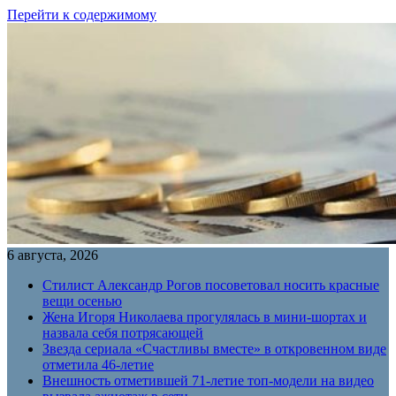
Перейти к содержимому
6 августа, 2026
Стилист Александр Рогов посоветовал носить красные
вещи осенью
Жена Игоря Николаева прогулялась в мини-шортах и
назвала себя потрясающей
Звезда сериала «Счастливы вместе» в откровенном виде
отметила 46-летие
Внешность отметившей 71-летие топ-модели на видео